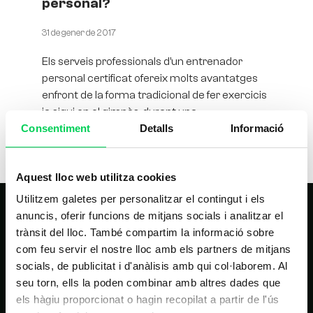
personal?
31 de gener de 2017
Els serveis professionals d’un entrenador
personal certificat ofereix molts avantatges
enfront de la forma tradicional de fer exercicis
ja sigui en el gimnàs, durant una
Consentiment
Detalls
Informació
Aquest lloc web utilitza cookies
Utilitzem galetes per personalitzar el contingut i els
anuncis, oferir funcions de mitjans socials i analitzar el
trànsit del lloc. També compartim la informació sobre
com feu servir el nostre lloc amb els partners de mitjans
socials, de publicitat i d'anàlisis amb qui col·laborem. Al
seu torn, ells la poden combinar amb altres dades que
els hàgiu proporcionat o hagin recopilat a partir de l'ús
NAVEGACIÓ PRINCIPAL