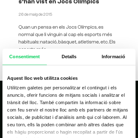
s’han vist en Jocs Olímpics
26 de maig de 2015
Quan un pensa en els Jocs Olímpics, es
normal que li vinguin al cap els esports més
habituals: natació, bàsquet, atletisme, etc. Els
esports més
Consentiment
Detalls
Informació
Aquest lloc web utilitza cookies
Utilitzem galetes per personalitzar el contingut i els
anuncis, oferir funcions de mitjans socials i analitzar el
trànsit del lloc. També compartim la informació sobre
com feu servir el nostre lloc amb els partners de mitjans
socials, de publicitat i d'anàlisis amb qui col·laborem. Al
seu torn, ells la poden combinar amb altres dades que
els hàgiu proporcionat o hagin recopilat a partir de l'ús
NAVEGACIÓ PRINCIPAL