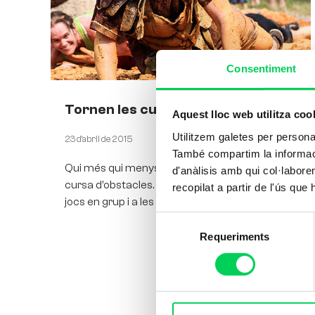
Consentiment
Tornen les curses d’obstacles!
Aquest lloc web utilitza coo
Utilitzem galetes per personali
23 d'abril de 2015
També compartim la informació
Qui més qui menys ha fet alguna vegada una
d'anàlisis amb qui col·labore
cursa d’obstacles. Solen ser molt freqüents als
recopilat a partir de l'ús que
jocs en grup i a les classes d’educació física
Selecció
Requeriments
de
consentiment