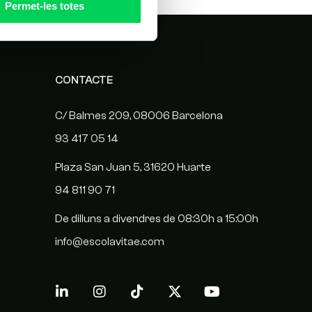
Permet-les totes
CONTACTE
C/ Balmes 209, 08006 Barcelona
93 417 05 14
Plaza San Juan 5, 31620 Huarte
94 811 90 71
De dilluns a divendres de 08:30h a 15:00h
info@escolavitae.com