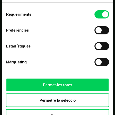
Estudis
Selecció
Requeriments
Nosaltres
de
consentiment
Alumnes
Preferències
Noticies
Contacte
Estadístiques
Màrqueting
ALTRES LINKS D'INTERÈS
Matrícula
Campus virtual
Permet-les totes
FAQ
Homologació de proveïdors
Permetre la selecció