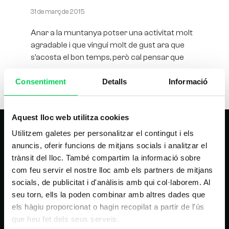
31 de març de 2015
Anar a la muntanya potser una activitat molt
agradable i que vingui molt de gust ara que
s’acosta el bon temps, però cal pensar que
Consentiment
Detalls
Informació
Aquest lloc web utilitza cookies
Utilitzem galetes per personalitzar el contingut i els
anuncis, oferir funcions de mitjans socials i analitzar el
trànsit del lloc. També compartim la informació sobre
com feu servir el nostre lloc amb els partners de mitjans
socials, de publicitat i d'anàlisis amb qui col·laborem. Al
seu torn, ells la poden combinar amb altres dades que
NAVEGACIÓ PRINCIPAL
els hàgiu proporcionat o hagin recopilat a partir de l'ús
que heu fet dels seus serveis.
Inici