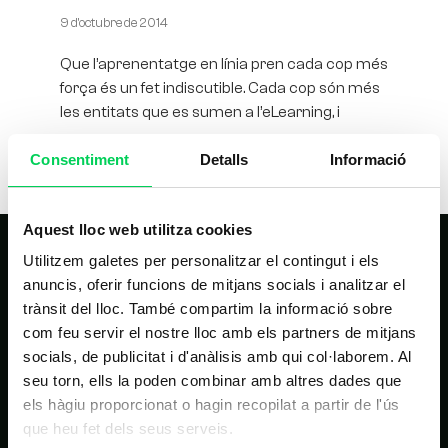
9 d'octubre de 2014
Que l’aprenentatge en línia pren cada cop més
força és un fet indiscutible. Cada cop són més
les entitats que es sumen a l’eLearning, i
Consentiment
Detalls
Informació
Aquest lloc web utilitza cookies
Utilitzem galetes per personalitzar el contingut i els
anuncis, oferir funcions de mitjans socials i analitzar el
trànsit del lloc. També compartim la informació sobre
com feu servir el nostre lloc amb els partners de mitjans
socials, de publicitat i d'anàlisis amb qui col·laborem. Al
seu torn, ells la poden combinar amb altres dades que
NAVEGACIÓ PRINCIPAL
els hàgiu proporcionat o hagin recopilat a partir de l'ús
que heu fet dels seus serveis.
Inici