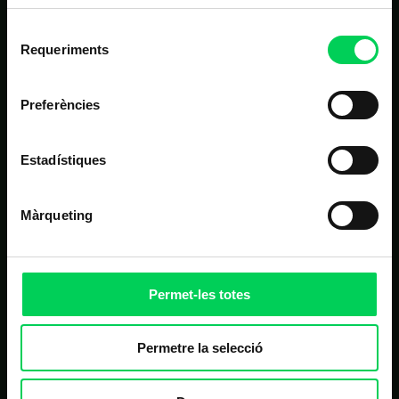
Estudis
Selecció
Requeriments
Nosaltres
de
consentiment
Alumnes
Preferències
Noticies
Contacte
Estadístiques
Màrqueting
ALTRES LINKS D'INTERÈS
Matrícula
Campus virtual
Permet-les totes
FAQ
Homologació de proveïdors
Permetre la selecció