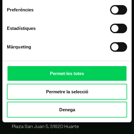
Preferències
ALTRES LINKS D'INTERÈS
Estadístiques
Matrícula
Campus virtual
Màrqueting
FAQ
Homologació de proveïdors
Permet-les totes
CONTACTE
Permetre la selecció
C/ Balmes 209, 08006 Barcelona
Denega
93 417 05 14
Plaza San Juan 5, 31620 Huarte