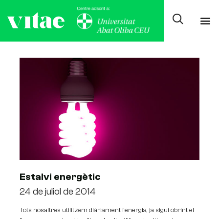
Day: juliol 24, 2014
Estalvi energètic
24 de juliol de 2014
Tots nosaltres utilitzem diàriament l’energia, ja sigui obrint el