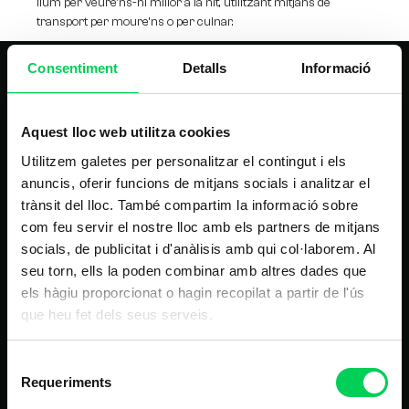
llum per veure’ns-hi millor a la nit, utilitzant mitjans de
transport per moure’ns o per cuinar.
Consentiment
Detalls
Informació
Aquest lloc web utilitza cookies
Utilitzem galetes per personalitzar el contingut i els
anuncis, oferir funcions de mitjans socials i analitzar el
NAVEGACIÓ PRINCIPAL
trànsit del lloc. També compartim la informació sobre
com feu servir el nostre lloc amb els partners de mitjans
Inici
socials, de publicitat i d'anàlisis amb qui col·laborem. Al
seu torn, ells la poden combinar amb altres dades que
Estudis
els hàgiu proporcionat o hagin recopilat a partir de l'ús
Nosaltres
que heu fet dels seus serveis.
Alumnes
Selecció
Noticies
Requeriments
de
Contacte
consentiment