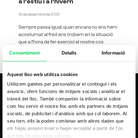
a l’estiu i a l’hivern
19 de desembre de 2013
Sempre passa igual, quan encara no ens hem
acostumat al fred ens trobem en la situació
que a l’hora de fer exercici el nostre cos
Consentiment
Detalls
Informació
Aquest lloc web utilitza cookies
Utilitzem galetes per personalitzar el contingut i els
anuncis, oferir funcions de mitjans socials i analitzar el
trànsit del lloc. També compartim la informació sobre
com feu servir el nostre lloc amb els partners de mitjans
socials, de publicitat i d'anàlisis amb qui col·laborem. Al
seu torn, ells la poden combinar amb altres dades que
NAVEGACIÓ PRINCIPAL
els hàgiu proporcionat o hagin recopilat a partir de l'ús
que heu fet dels seus serveis.