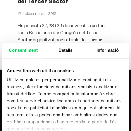
del Tercer Sector
12 de desembre de 2013
Els passats 27, 28 i 29 de novembre va tenir
lloc a Barcelona el IV Congrés del Tercer
Sector organitzat per la Taula del Tercer
Consentiment
Detalls
Informació
Aquest lloc web utilitza cookies
Utilitzem galetes per personalitzar el contingut i els
anuncis, oferir funcions de mitjans socials i analitzar el
trànsit del lloc. També compartim la informació sobre
com feu servir el nostre lloc amb els partners de mitjans
socials, de publicitat i d'anàlisis amb qui col·laborem. Al
seu torn, ells la poden combinar amb altres dades que
NAVEGACIÓ PRINCIPAL
els hàgiu proporcionat o hagin recopilat a partir de l'ús
que heu fet dels seus serveis.