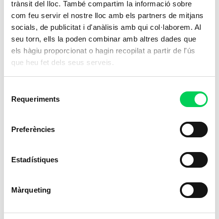
23 de abril de 2020
trànsit del lloc. També compartim la informació sobre
com feu servir el nostre lloc amb els partners de mitjans
Ander Lekube | Docente Eskola Vitae Navarra Proyecto
socials, de publicitat i d'anàlisis amb qui col·laborem. Al
transversal entre los módulos de “Formación y Orientación
seu torn, ells la poden combinar amb altres dades que
Laboral” y “Administración, gestión y comercialización de la
pequeña
els hàgiu proporcionat o hagin recopilat a partir de l'ús
que heu fet dels seus serveis.
Selecció
Requeriments
de
consentiment
Preferències
¿Para qué sirven los KPIs de Escuela
Vitae? Analizar, editar y mejorar el
Estadístiques
proyecto educativo
23 de abril de 2020
Màrqueting
Daniel Cuenca | Director de Escuela Vitae Sant Andreu
INDICA: Sistema de indicadores (KPIs) internos de la