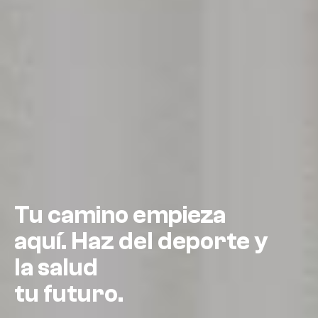
Un entorno
Tu camino empieza
extraordinario
Aprende con un
aquí. Haz del deporte y
para desarrollar todo
método donde tú
la salud
tu
eres el centro.
tu futuro.
potencial.