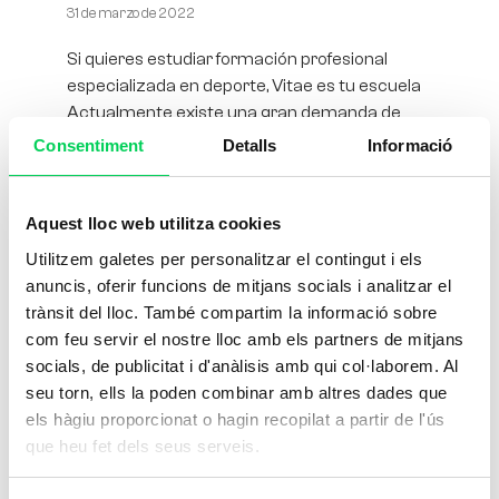
31 de marzo de 2022
Si quieres estudiar formación profesional
especializada en deporte, Vitae es tu escuela
Actualmente existe una gran demanda de
técnicos y técnicas especialistas en deporte.
Consentiment
Detalls
Informació
Muchas
Aquest lloc web utilitza cookies
Utilitzem galetes per personalitzar el contingut i els
anuncis, oferir funcions de mitjans socials i analitzar el
trànsit del lloc. També compartim la informació sobre
com feu servir el nostre lloc amb els partners de mitjans
socials, de publicitat i d'anàlisis amb qui col·laborem. Al
seu torn, ells la poden combinar amb altres dades que
els hàgiu proporcionat o hagin recopilat a partir de l'ús
que heu fet dels seus serveis.