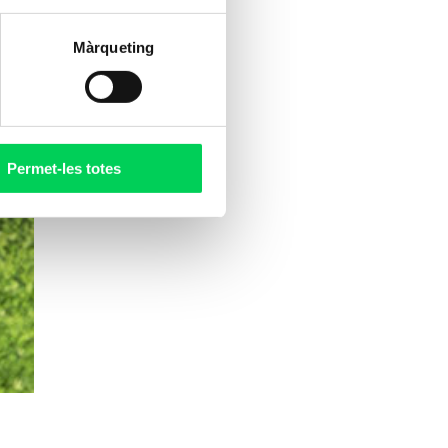
Màrqueting
Permet-les totes