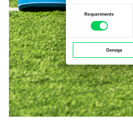
Selecció
Requeriments
de
consentiment
Denega