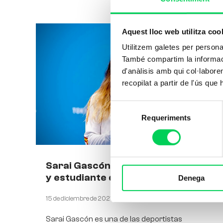
Aquest lloc web utilitza coo
Utilitzem galetes per personali
També compartim la informació
d'anàlisis amb qui col·labore
recopilat a partir de l'ús que
Selecció
Requeriments
de
consentiment
Sarai Gascón, medallista olímpica
y estudiante de oro
Denega
15 de diciembre de 2021
Sarai Gascón es una de las deportistas