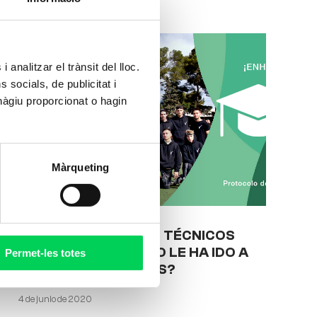
 analitzar el trànsit del lloc.
socials, de publicitat i
hàgiu proporcionat o hagin
Màrqueting
10 AÑOS FORMANDO TÉCNICOS
DEPORTIVOS. ¿CÓMO LE HA IDO A
Permet-les totes
NUESTROS ALUMNOS?
4 de junio de 2020