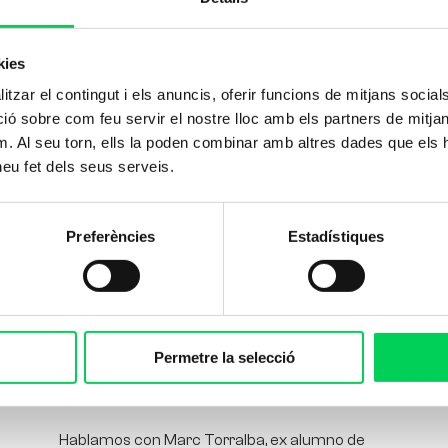
kies
tzar el contingut i els anuncis, oferir funcions de mitjans socials i
 sobre com feu servir el nostre lloc amb els partners de mitjans 
m. Al seu torn, ells la poden combinar amb altres dades que els 
 heu fet dels seus serveis.
Preferències
Estadístiques
«Ser profesor en Vitae es un
sueño hecho realidad»
Permetre la selecció
24 de noviembre de 2021
Hablamos con Marc Torralba, ex alumno de