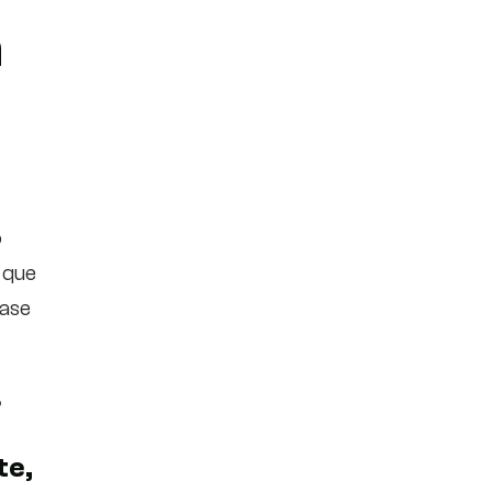
n
o
 que
rase
8
te,