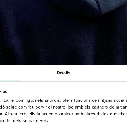
Detalls
kies
tzar el contingut i els anuncis, oferir funcions de mitjans socials i
 sobre com feu servir el nostre lloc amb els partners de mitjans 
m. Al seu torn, ells la poden combinar amb altres dades que els 
 heu fet dels seus serveis.