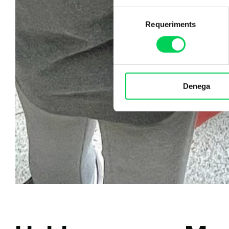
Selecció
Requeriments
de
consentiment
Denega