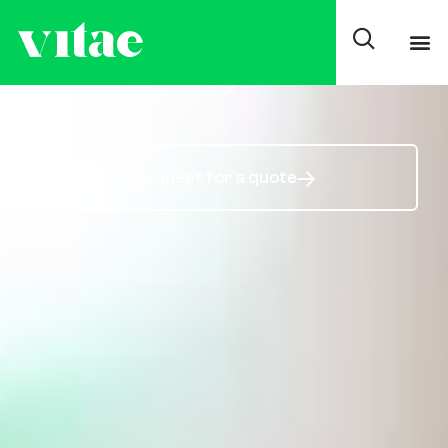
Average degree in
Online Pharmacy and
Parapharmacy
Online
Request for a quote