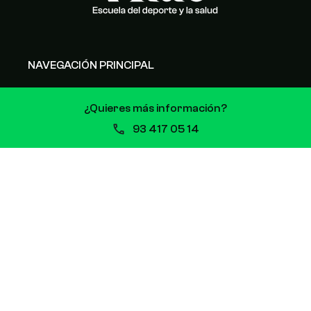
NAVEGACIÓN PRINCIPAL
Inicio
¿Quieres más información?
Estudios
93 417 05 14
Nosotros
Alumnos
Noticias
Contacto
OTROS LINKS DE INTERÉS
Matrícula