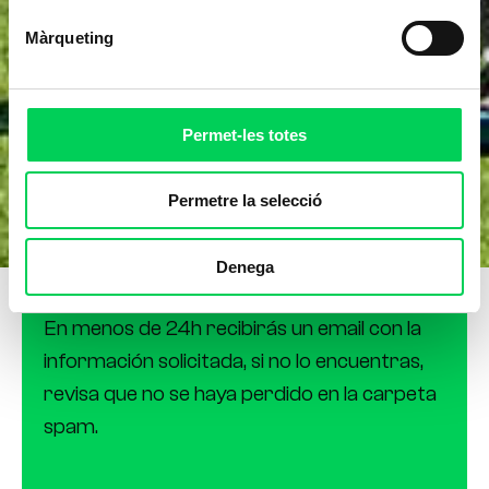
Màrqueting
Permet-les totes
Permetre la selecció
¡Gracias por tu solicitud!
Denega
El formulario se ha enviado correctamente.
En menos de 24h recibirás un email con la
información solicitada, si no lo encuentras,
revisa que no se haya perdido en la carpeta
spam.