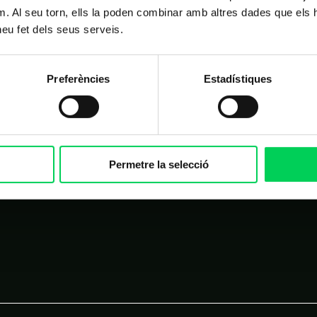
m. Al seu torn, ells la poden combinar amb altres dades que els 
 heu fet dels seus serveis.
PRINCIPAL
OTROS LINKS DE INTERÉS
Matrícula
Preferències
Estadístiques
Campus virtual
FAQ
Homologación de proveedores
Permetre la selecció