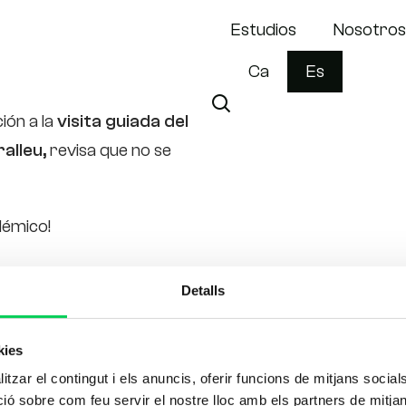
Estudios
Nosotros
Ca
Es
ión a la
visita guiada del
alleu,
revisa que no se
démico!
Detalls
iversitaria
Agenda una entrevista personalizada
kies
tzar el contingut i els anuncis, oferir funcions de mitjans socials i
 sobre com feu servir el nostre lloc amb els partners de mitjans 