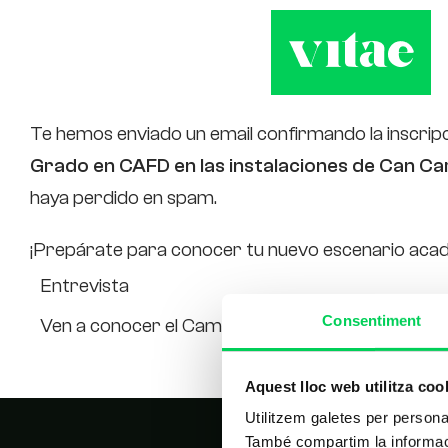
¡Gracias!
Te hemos enviado un email confirmando la inscripc
Grado en CAFD en las instalaciones de Can Car
haya perdido en spam.
¡Prepárate para conocer tu nuevo escenario aca
Entrevista
Consentiment
Ven a conocer el Campus Balmes de la Escuela Un
Aquest lloc web utilitza coo
Utilitzem galetes per personali
També compartim la informació