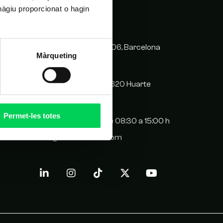
hàgiu proporcionat o hagin
CONTACTO
C/ Balmes 209, 08006, Barcelona
Màrqueting
93 417 05 14
Plaza San Juan 5, 31620 Huarte
94 811 90 71
Permet-les totes
De lunes a viernes de 08:30 a 15:00 h
info@escuelavitae.com