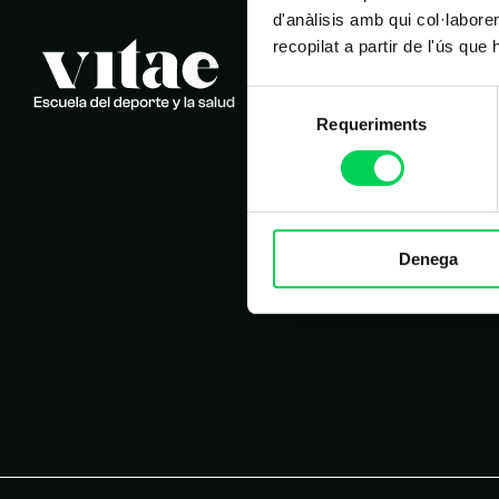
d'anàlisis amb qui col·labore
recopilat a partir de l'ús que
NAVEGACIÓN 
Selecció
Inicio
Requeriments
de
Estudios
consentiment
Nosotros
Alumnos
Noticias
Denega
Contacto