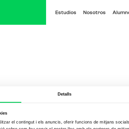
Estudios
Nosotros
Alumn
Detalls
kies
tzar el contingut i els anuncis, oferir funcions de mitjans socials i
 sobre com feu servir el nostre lloc amb els partners de mitjans 