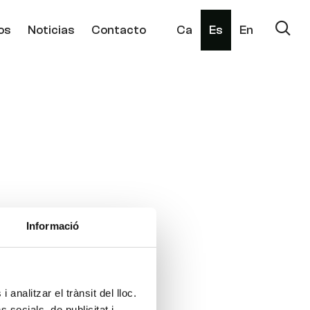
os
Noticias
Contacto
Ca
Es
En
Informació
 analitzar el trànsit del lloc.
socials, de publicitat i