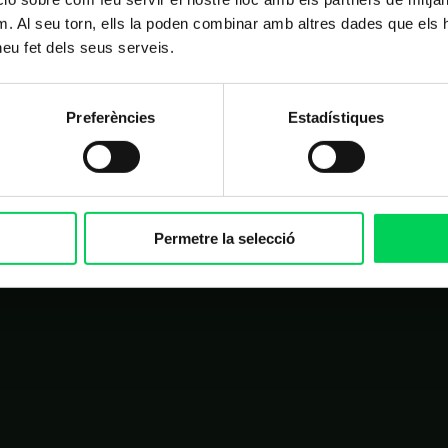
m. Al seu torn, ells la poden combinar amb altres dades que els 
 heu fet dels seus serveis.
Preferències
Estadístiques
PRINCIPAL
OTROS LINKS DE INTERÉS
Matrícula
Campus virtual
Permetre la selecció
FAQ
Homologación de proveedores