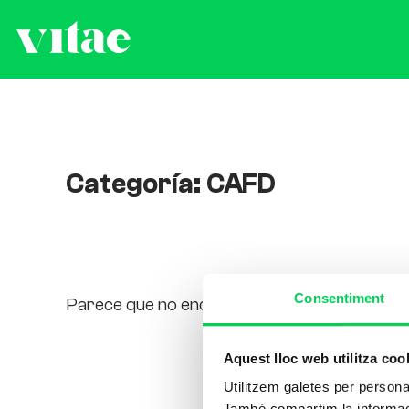
Categoría: CAFD
Consentiment
Parece que no encontramos lo que buscas.
Aquest lloc web utilitza coo
Utilitzem galetes per personali
També compartim la informació