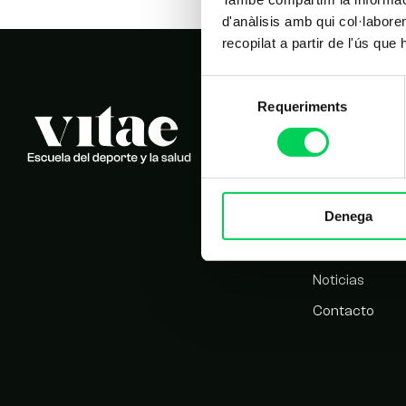
d'anàlisis amb qui col·labore
recopilat a partir de l'ús que
Selecció
Requeriments
de
NAVEGACIÓN 
consentiment
Inicio
Estudios
Denega
Nosotros
Alumnos
Noticias
Contacto