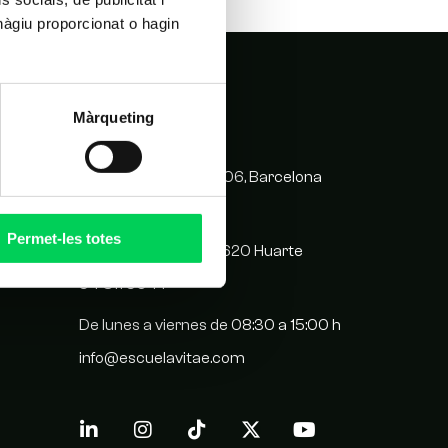
hàgiu proporcionat o hagin
Màrqueting
CONTACTO
C/ Balmes 209, 08006, Barcelona
93 417 05 14
Permet-les totes
Plaza San Juan 5, 31620 Huarte
94 811 90 71
De lunes a viernes de 08:30 a 15:00 h
info@escuelavitae.com