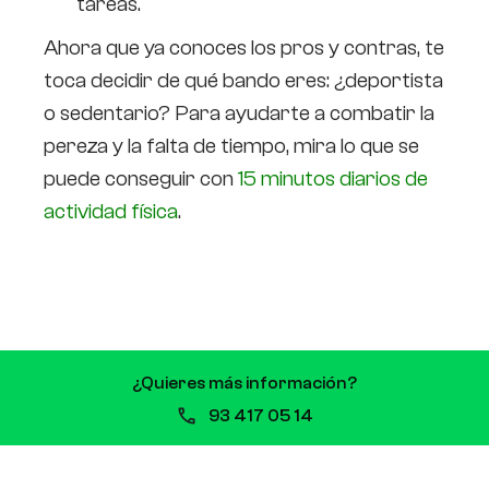
tareas.
Ahora que ya conoces los pros y contras, te
toca decidir de qué bando eres: ¿deportista
o sedentario? Para ayudarte a combatir la
pereza y la falta de tiempo, mira lo que se
puede conseguir con
15 minutos diarios de
actividad física
.
¿Quieres más información?
Previ
Siguiente
93 417 05 14
Los entrenamientos
Matrícula abierta
cortos también son
curso 2019-2020 |