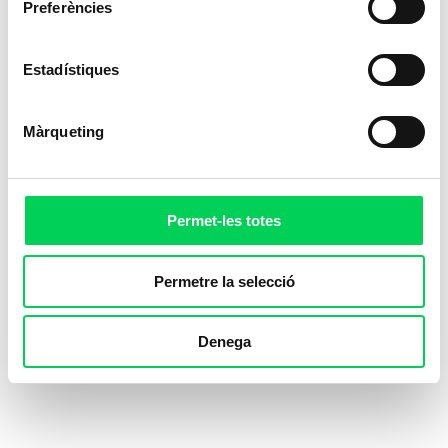
Preferències
Estadístiques
Màrqueting
Permet-les totes
Permetre la selecció
Denega
¿Sabes lo que comporta
para tu cuerpo dejar de
entrenar?