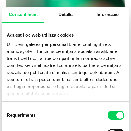
Consentiment
Detalls
Informació
Aquest lloc web utilitza cookies
Utilitzem galetes per personalitzar el contingut i els
anuncis, oferir funcions de mitjans socials i analitzar el
trànsit del lloc. També compartim la informació sobre
com feu servir el nostre lloc amb els partners de mitjans
socials, de publicitat i d'anàlisis amb qui col·laborem. Al
seu torn, ells la poden combinar amb altres dades que
els hàgiu proporcionat o hagin recopilat a partir de l'ús
que heu fet dels seus serveis.
Selecció
Requeriments
de
consentiment