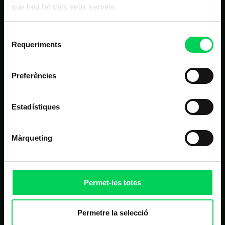
NAVEGACIÓN PRINCIPAL
que heu fet dels seus serveis.
Inicio
Selecció
Requeriments
Estudios
de
consentiment
Nosotros
Preferències
Alumnos
Noticias
Estadístiques
Contacto
Màrqueting
OTROS LINKS DE INTERÉS
Matrícula
Permet-les totes
Campus virtual
FAQ
Permetre la selecció