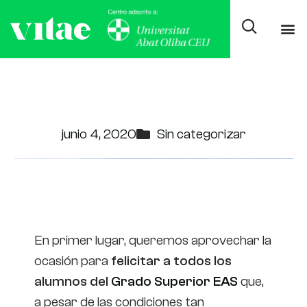
¡VEN A RECOGER TU TÍTULO
DE TÉCNICO DEPORTIVO!
junio 4, 2020
Sin categorizar
El curso se acaba: ¿estás
preparado?
En primer lugar, queremos aprovechar la
ocasión para
felicitar a todos los
alumnos del
Grado Superior EAS
que,
a pesar de las condiciones tan