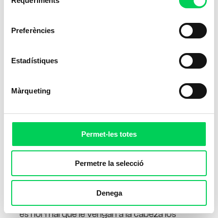
Requeriments
de
consentiment
Preferències
Estadístiques
Màrqueting
Permet-les totes
Permetre la selecció
Denega
Cuando uno piensa en
Juegos Olímpicos
es normal que le vengan a la cabeza los