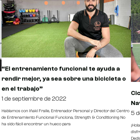
“El entrenamiento funcional te ayuda a
rendir mejor, ya sea sobre una bicicleta o
en el trabajo”
Ci
1 de septiembre de 2022
Na
Hablamos con Iñaki Fraile, Entrenador Personal y Director del Centro
5 d
de Entrenamiento Funcional Funciona, Strength & Conditioning No
ha sido fácil encontrar un hueco para
¡Hol
disfr
Dedi