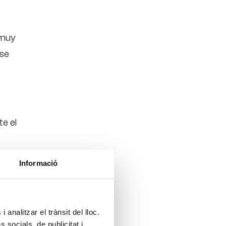
 muy
 se
e el
Informació
iento
 analitzar el trànsit del lloc.
socials, de publicitat i