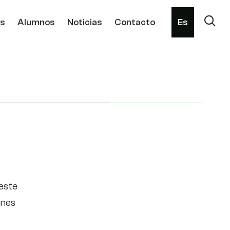
os
Alumnos
Noticias
Contacto
Es
 este
ones