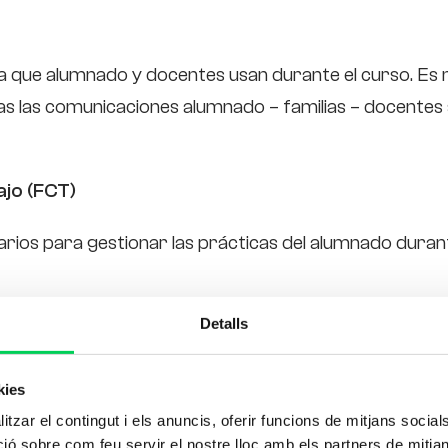
a que alumnado y docentes usan durante el curso. Es
as las comunicaciones alumnado – familias – docentes
ajo (FCT)
ios para gestionar las prácticas del alumnado durant
Detalls
nidos transversales necesarios para hacer el seguim
kies
tzar el contingut i els anuncis, oferir funcions de mitjans socials i
 sobre com feu servir el nostre lloc amb els partners de mitjans 