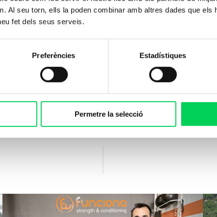
m. Al seu torn, ells la poden combinar amb altres dades que els 
 heu fet dels seus serveis.
 medio en Guía del medio natural y de tiempo libre, ha
tiva propia, funcionamiento y peculiaridades.
Preferències
Estadístiques
ilitar al profesorado documentación, conocimientos… p
nera de trabajar de Vitae y que en todos los centros,
Permetre la selecció
stros estándares de calidad.