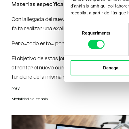
Materias específicas de GMNTL
d'anàlisis amb qui col·labore
recopilat a partir de l'ús que
Con la llegada del nuevo ciclo formativo de grado
Selecció
falta realizar una explicación a fondo de la norma
Requeriments
de
consentiment
Pero…todo esto… porque?
El objetivo de estas jornadas formativas es fac
afrontar el nuevo curso escolar respetando la ma
Denega
funcione de la misma manera cumpliendo con nue
PREVI
Modalidad a distancia