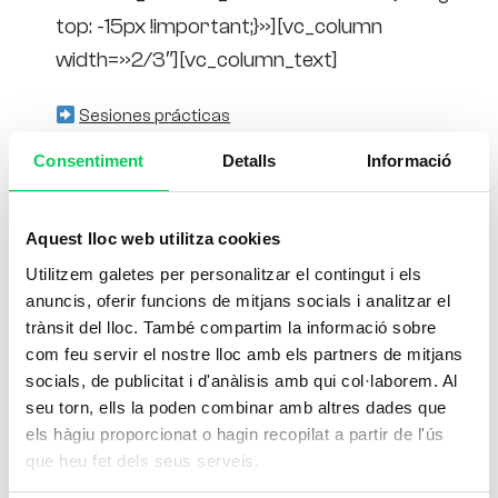
top: -15px !important;}»][vc_column
width=»2/3″][vc_column_text]
Sesiones prácticas
Consentiment
Detalls
Informació
Actividades con distancia social
No actividades con contacto físico
Priorización de las sesiones prácticas al
Aquest lloc web utilitza cookies
aire libre
Utilitzem galetes per personalitzar el contingut i els
anuncis, oferir funcions de mitjans socials i analitzar el
Las actividades en espacios cerrados
trànsit del lloc. També compartim la informació sobre
seguirán las directrices sanitarias
com feu servir el nostre lloc amb els partners de mitjans
respecto a aforos
socials, de publicitat i d'anàlisis amb qui col·laborem. Al
No compartición de material deportivo si
seu torn, ells la poden combinar amb altres dades que
els hàgiu proporcionat o hagin recopilat a partir de l'ús
comporta riesgo para la salud
que heu fet dels seus serveis.
Sesiones en el aula