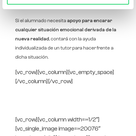
[/vc_column][/vc_row]
Si el alumnado necesita
apoyo para encarar
cualquier situación emocional derivada de la
nueva realidad
, contará con la ayuda
individualizada de un tutor para hacer frente a
dicha situación.
[vc_row][vc_column][vc_empty_space]
[/vc_column][/vc_row]
Protocolos de seguridad
e higiene en la escuela
[vc_row][vc_column width=»1/2″]
[vc_single_image image=»20076″