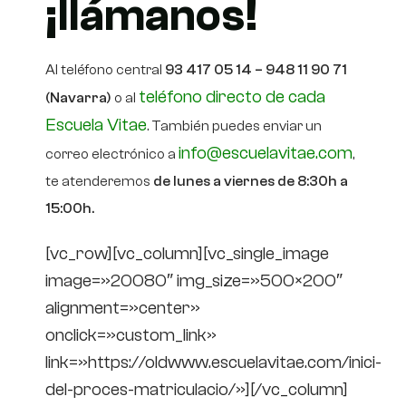
¡llámanos!
Al teléfono central
93 417 05 14 – 948 11 90 71
teléfono directo de cada
(Navarra)
o al
Escuela Vitae
. También puedes enviar un
info@escuelavitae.com
correo electrónico a
,
te atenderemos
de lunes a viernes de 8:30h a
15:00h.
[vc_row][vc_column][vc_single_image
image=»20080″ img_size=»500×200″
alignment=»center»
onclick=»custom_link»
link=»https://oldwww.escuelavitae.com/inici-
del-proces-matriculacio/»][/vc_column]