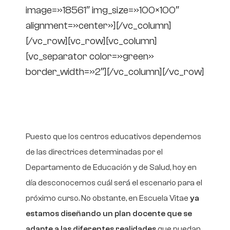
image=»18561″ img_size=»100×100″
alignment=»center»][/vc_column]
[/vc_row][vc_row][vc_column]
[vc_separator color=»green»
border_width=»2″][/vc_column][/vc_row]
¿Cómo será el próximo
curso 20-21?
Puesto que los centros educativos dependemos
de las directrices determinadas por el
Departamento de Educación y de Salud, hoy en
día desconocemos cuál será el escenario para el
próximo curso. No obstante, en Escuela Vitae
ya
estamos diseñando un plan docente que se
adapte a las diferentes realidades
que puedan